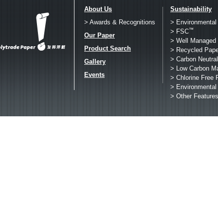
About Us
Sustainability
> Awards & Recognitions
> Environmental
™
> FSC
Our Paper
> Well Managed 
Product Search
> Recycled Pape
> Carbon Neutral
Gallery
> Low Carbon M
Events
> Chlorine Free 
> Environmental
> Other Feature