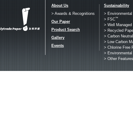
About Us
Sustainability
> Awards & Recognitions
> Environmental
™
> FSC
Our Paper
> Well Managed 
Product Search
> Recycled Pape
> Carbon Neutral
Gallery
> Low Carbon M
Events
> Chlorine Free 
> Environmental
> Other Feature