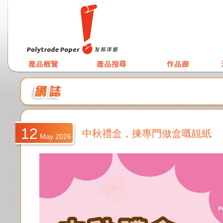
12
中秋禮盒，揀專門做盒嘅靚紙
May 2026