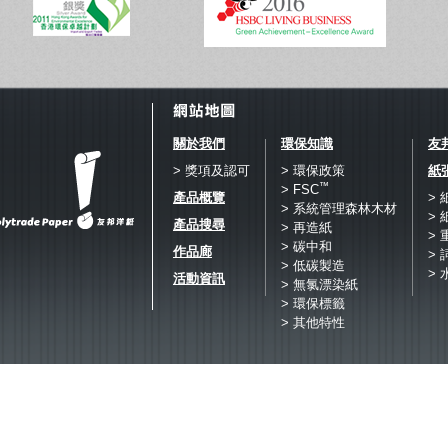
關於我們
環保知識
友
> 獎項及認可
> 環保政策
紙
™
> FSC
產品概覽
>
> 系統管理森林木材
>
產品搜尋
> 再造紙
>
> 碳中和
作品廊
> 
> 低碳製造
> 
活動資訊
> 無氯漂染紙
> 環保標籤
> 其他特性