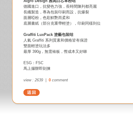
Algro Design 雅高白芯單粉咭
德國進口，抗變色力強，長時間陳列都亮麗  
長纖製造，專為包裝印刷而設，抗爆裂  
面層啞粉，色彩鮮艷而柔和  
底層書紙（部分克重帶輕塗），印刷同樣到位
Graffiti LuxPack 塗藝包裝咭
人氣 Graffiti 系列質素和價格皆有保證
雙面輕塗玩法多  
最厚 390g，無需裱板，慳成本又好睇
ESG：FSC
馬上攞辦即刻揀
view : 2639 |
0
comment