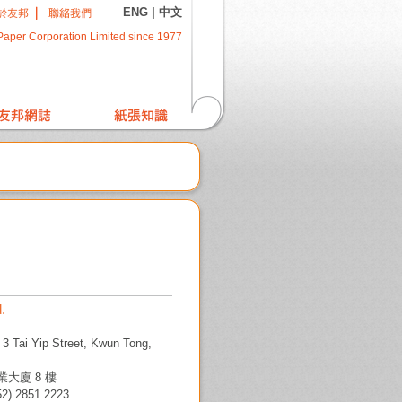
ENG
|
中文
Paper Corporation Limited since 1977
d.
, 3 Tai Yip Street, Kwun Tong,
大廈 8 樓
2) 2851 2223