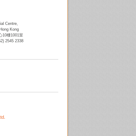
al Centre,
 Hong Kong
0樓1001室
2) 2545 2338
td.