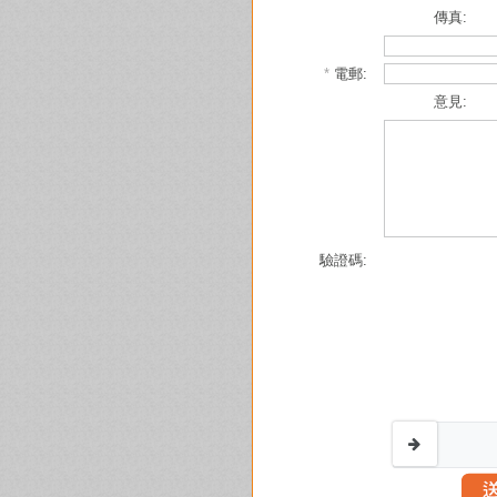
傳真:
*
電郵:
意見:
驗證碼: