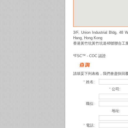
3/F, Union Industrial Bldg, 4
Hang, Hong Kong
香港黃竹坑黃竹坑道48號聯合工
*FSC™ - COC 認證
請填妥下列表格，我們會盡快回
*
姓名:
*
公司:
職位:
地址:
*
電話: