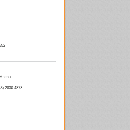
552
 Macau
3) 2830 4873