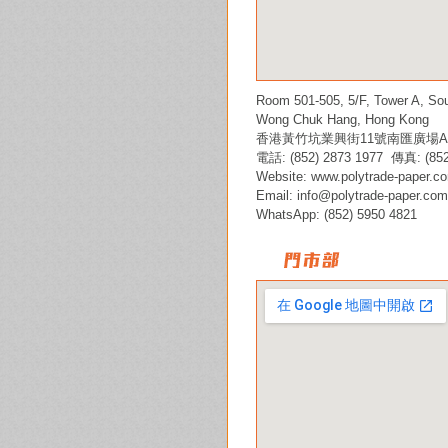
Room 501-505, 5/F, Tower A, Sou
Wong Chuk Hang, Hong Kong
香港黃竹坑業興街11號南匯廣場A座5
電話: (852) 2873 1977 傳真: (852
Website:
www.polytrade-paper.c
Email:
info@polytrade-paper.com
WhatsApp: (852) 5950 4821