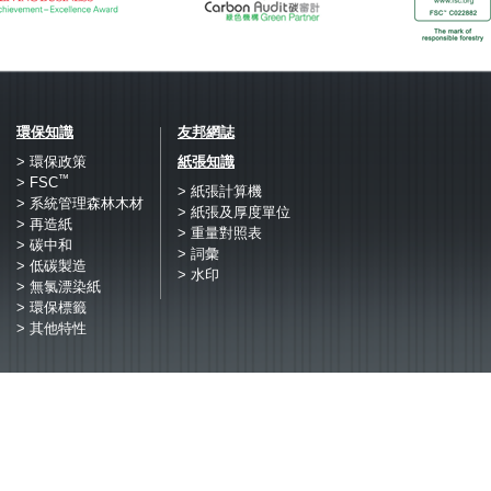
環保知識
友邦網誌
> 環保政策
紙張知識
™
> FSC
> 紙張計算機
> 系統管理森林木材
> 紙張及厚度單位
> 再造紙
> 重量對照表
> 碳中和
> 詞彙
> 低碳製造
> 水印
> 無氯漂染紙
> 環保標籤
> 其他特性