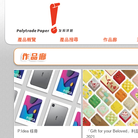
P.Idea 樣冊
「Gift for your Beloved」利
2021