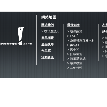
關於我們
環保知識
友
> 獎項及認可
> 環保政策
紙
™
> FSC
產品概覽
>
> 系統管理森林木材
>
產品搜尋
> 再造紙
>
> 碳中和
作品廊
> 
> 低碳製造
> 
活動資訊
> 無氯漂染紙
> 環保標籤
> 其他特性