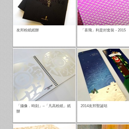
友邦粉紙紙辦
「喜飛」利是封套裝 - 2015
「攝像．時刻」–「凡高粉紙」紙
2014友邦聖誕咭
辦