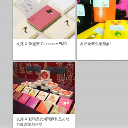
友邦 X 陳超宏 CalendarMEMO
友邦全新企業形象!
友邦 X 點睛奧比斯環保利是封慈
善義賣暨創意展