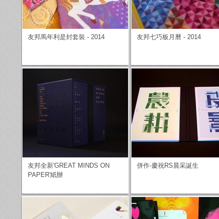
友邦馬年利是封套裝 - 2014
友邦七巧板月曆 - 2014
友邦全新'GREAT MINDS ON
併作-慶祝RS晨采誕生
PAPER'紙辦