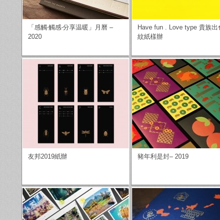
「感觸‧觸感‧分享温暖」月曆 –
Have fun . Love type 貴
2020
紋紙樣辦
友邦2019紙辦
豬年利是封– 2019