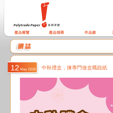
12
中秋禮盒，揀專門做盒嘅靚紙
May 2026