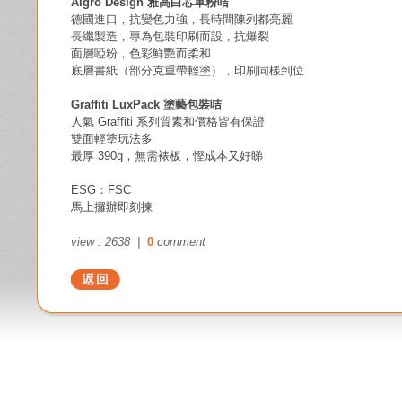
Algro Design 雅高白芯單粉咭
德國進口，抗變色力強，長時間陳列都亮麗  
長纖製造，專為包裝印刷而設，抗爆裂  
面層啞粉，色彩鮮艷而柔和  
底層書紙（部分克重帶輕塗），印刷同樣到位
Graffiti LuxPack 塗藝包裝咭
人氣 Graffiti 系列質素和價格皆有保證
雙面輕塗玩法多  
最厚 390g，無需裱板，慳成本又好睇
ESG：FSC
馬上攞辦即刻揀
view : 2638 |
0
comment