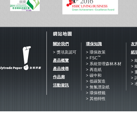
關於我們
環保知識
友
> 獎項及認可
> 環保政策
紙
™
> FSC
產品概覽
>
> 系統管理森林木材
>
產品搜尋
> 再造紙
>
> 碳中和
作品廊
> 
> 低碳製造
> 
活動資訊
> 無氯漂染紙
> 環保標籤
> 其他特性