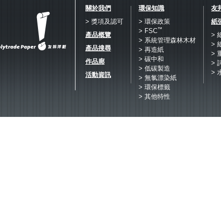
關於我們
環保知識
友
> 獎項及認可
> 環保政策
紙
™
> FSC
產品概覽
>
> 系統管理森林木材
>
產品搜尋
> 再造紙
>
> 碳中和
作品廊
> 
> 低碳製造
> 
活動資訊
> 無氯漂染紙
> 環保標籤
> 其他特性