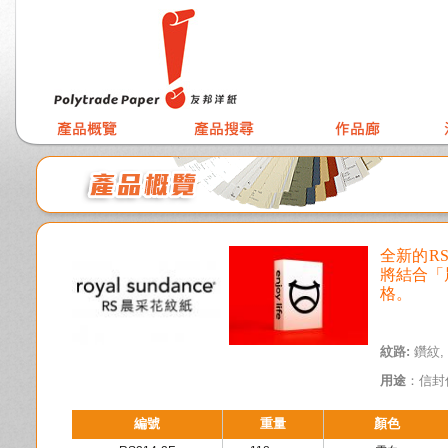
全新的R
將結合「
格。
紋路:
鑽紋,
用途
：信封
編號
重量
顏色