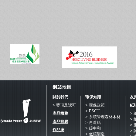
關於我們
環保知識
友
> 獎項及認可
> 環保政策
紙
™
> FSC
產品概覽
>
> 系統管理森林木材
>
產品搜尋
> 再造紙
>
> 碳中和
作品廊
> 
> 低碳製造